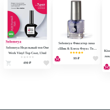
Solomeya
Solomeya Фиксатор лака
Solomeya Недельный топ One
«Шик & Блеск Флуо» Top
Kis
Week Vinyl Top Coat, 13ml
fluo 6 ml. ref. 44753
лак
99 ₽
490 ₽