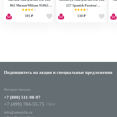
062 Милан/Milano 91062
227 Spanish Passion/
9091062
Испанская Страсть 6 ml
595 ₽
130 ₽
Подпишитесь на акции
и специальные предложения
Интернет-магазин
+7 (800) 511-98-97
+7 (499) 704-55-75
Офис
info@amarylis.ru