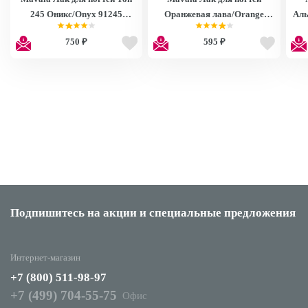
245 Оникс/Onyx 91245
Оранжевая лава/Orange
Аль
9091245
Fusion 9091106
750 ₽
595 ₽
Подпишитесь на акции
и специальные предложения
Интернет-магазин
+7 (800) 511-98-97
+7 (499) 704-55-75
Офис