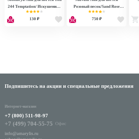
244 Temptation/ Искушение 6
Розовый песок/Sand Rose
ml
9091114
130 ₽
750 ₽
Подпишитесь на акции
и специальные предложения
Интернет-магазин
+7 (800) 511-98-97
+7 (499) 704-55-75
Офис
info@amarylis.ru