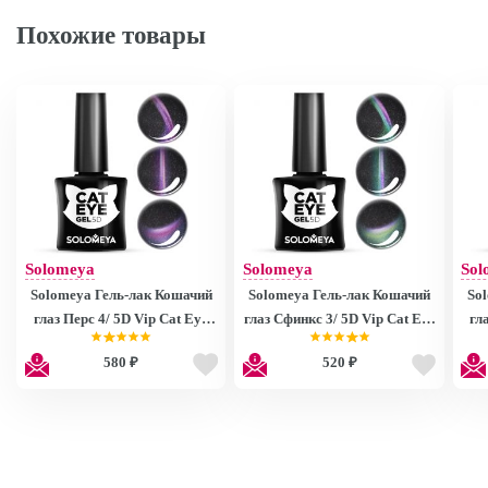
Похожие товары
Solomeya
Solomeya
Sol
Solomeya Гель-лак Кошачий
Solomeya Гель-лак Кошачий
Solomeya
глаз Перс 4/ 5D Vip Cat Eye
глаз Сфинкс 3/ 5D Vip Cat Eye
гл
Persian 4
Sphynx 3
E
580 ₽
520 ₽