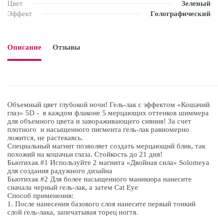
Цвет
Зеленый
Эффект
Голографический
Описание
Отзывы

Объемный цвет глубокой ночи! Гель-лак с эффектом «Кошачий
глаз» 5D - в каждом флаконе 5 мерцающих оттенков шиммера
для объемного цвета и завораживающего сияния! За счет
плотного и насыщенного пигмента гель-лак равномерно
ложится, не растекаясь.
Специальный магнит позволяет создать мерцающий блик, так
похожий на кошачьи глаза. Стойкость до 21 дня!
Бьютихак #1 Используйте 2 магнита «Двойная сила» Solomeya
для создания радужного дизайна
Бьютихак #2 Для более насыщенного маникюра нанесите
сначала черный гель-лак, а затем Cat Eye
Способ применения:
1. После нанесения базового слоя нанесите первый тонкий
слой гель-лака, запечатывая торец ногтя.