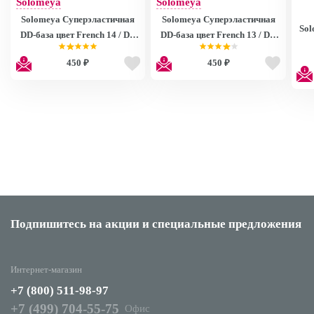
Solomeya
Solomeya
Solomeya Суперэластичная
Solomeya Суперэластичная
Sol
DD-база цвет French 14 / DD
DD-база цвет French 13 / DD
BASE GEL (на основе нано-
BASE GEL (на основе нано-
450 ₽
450 ₽
каучукового материала)
каучукового материала)
Подпишитесь на акции
и специальные предложения
Интернет-магазин
+7 (800) 511-98-97
+7 (499) 704-55-75
Офис