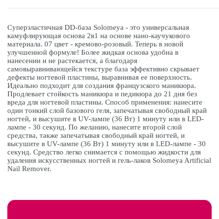
Суперэластичная DD-база Solomeya - это универсальная
камуфлирующая основа 2в1 на основе нано-каучукового
материала. 07 цвет - кремово-розовый. Теперь в новой
улучшенной формуле! Более жидкая основа удобна в
нанесении и не растекается, а благодаря
самовыравнивающейся текстуре база эффективно скрывает
дефекты ногтевой пластины, выравнивая ее поверхность.
Идеально подходит для создания французского маникюра.
Продлевает стойкость маникюра и педикюра до 21 дня без
вреда для ногтевой пластины. Способ применения: нанесите
один тонкий слой базового геля, запечатывая свободный край
ногтей, и высушите в UV-лампе (36 Вт) 1 минуту или в LED-
лампе - 30 секунд. По желанию, нанесите второй слой
средства, также запечатывая свободный край ногтей, и
высушите в UV-лампе (36 Вт) 1 минуту или в LED-лампе - 30
секунд. Средство легко снимается с помощью жидкости для
удаления искусственных ногтей и гель-лаков Solomeya Artificial
Nail Remover.