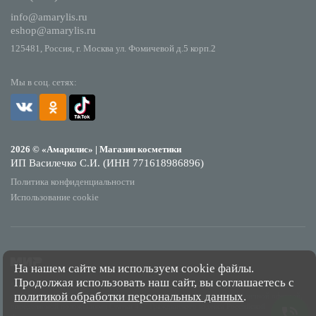
info@amarylis.ru
eshop@amarylis.ru
125481, Россия, г. Москва ул. Фомичевой д.5 корп.2
Мы в соц. сетях:
2026 © «Амарилис» | Магазин косметики
ИП Василечко С.И. (ИНН 771618986896)
Политика конфиденциальности
Использование cookie
На нашем сайте мы используем cookie файлы.
Продолжая использовать наш сайт, вы соглашаетесь с
*Обращаем Ваше внимание на то, что данный интернет-сайт носит исключительно
политикой обработки персональных данных
.
информационный характер и ни при каких условиях не является публичной офертой,
определяемой положениями Статьи 437 Гражданского кодекса Российской