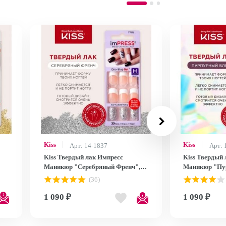
Kiss
Kiss
Арт: 14-1837
Арт: 
Kiss Твердый лак Импресс
Kiss Твердый
Маникюр "Серебряный Френч",
Маникюр "Пур
длина средняя Impress Manicure
длина коротка
(36)
BIPDM010C
Accent BIP25
1 090 ₽
1 090 ₽