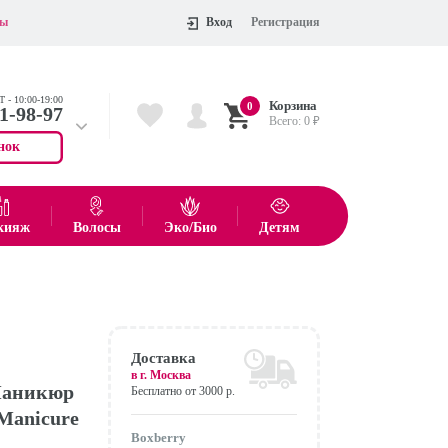
ты
Вход
Регистрация
 - 10:00-19:00
Корзина
0
11-98-97
Всего:
0
₽
нок
 704-55-75
показать все товары
кияж
Волосы
Эко/Био
Детям
Оформить
Доставка
в г.
Москва
Маникюр
Бесплатно от 3000 р.
 Manicure
Boxberry