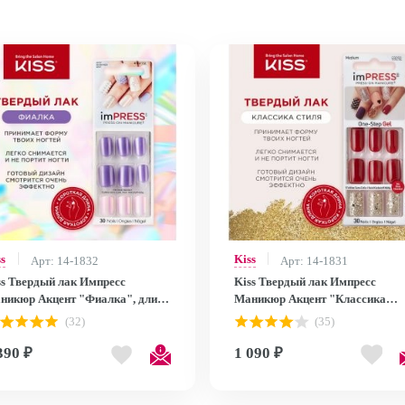
ss
Kiss
Арт: 14-1832
Арт: 14-1831
ss Твердый лак Импресс
Kiss Твердый лак Импресс
никюр Акцент "Фиалка", длина
Маникюр Акцент "Классика
роткая Impress Manicure Power
стиля", длина средняя Impress
(32)
(35)
 BIPA016
Manicure Accent He's with Me
BIPAM015
390 ₽
1 090 ₽