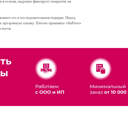
яся основа, надежно фиксирует покрытие на
ложите его в последовательном порядке. Перед
е прозрачную пленку. Плотно прижмите «ImPress»
 ногтя.