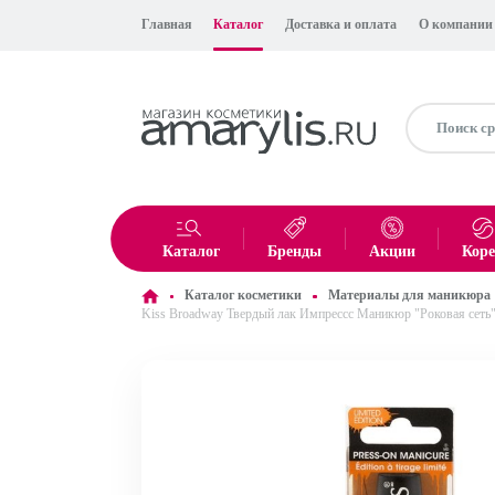
Главная
Каталог
Доставка и оплата
О компании
Каталог
Бренды
Акции
Кор
Каталог косметики
Материалы для маникюра
Kiss Broadway Твердый лак Импрессс Маникюр "Роковая сеть"