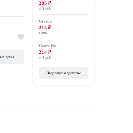
205
₽
от 2 дней
Grastin
214
₽
1 день
Почта РФ
214
₽
вые цены
от 2 дней
Подробнее о доставке