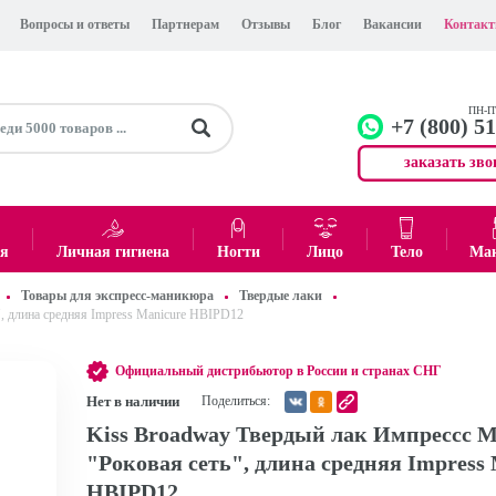
Вопросы и ответы
Партнерам
Отзывы
Блог
Вакансии
Контак
ПН-ПТ
+7 (800) 5
заказать зво
+7 (499)
Офис
ея
Личная гигиена
Ногти
Лицо
Тело
Ма
Товары для экспресс-маникюра
Твердые лаки
0
₽
Итого:
, длина средняя Impress Manicure HBIPD12
Официальный дистрибьютор в России и странах СНГ
Нет в наличии
Поделиться:
Kiss Broadway Твердый лак Импрессс 
"Роковая сеть", длина средняя Impress
HBIPD12