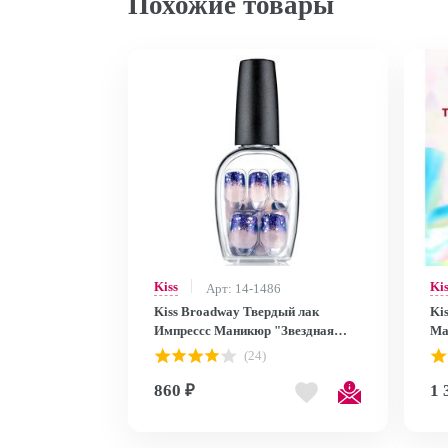
Похожие товары
Kiss
Ki
Арт: 14-1486
Kiss Broadway Твердый лак
Ki
Импрессс Маникюр "Звездная
Ма
ночь", длина короткая Impress
ко
(24)
Manicure BIPD250 BIPD250
Up
860 ₽
1 