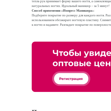
тепла рук принимает форму вашего ногтя, а самоклеяща
натуральных ногтях. Идеальный маникюр – за 5 минут!
Способ применения «Импресс Маникюра»
:
Подберите покрытие по размеру для каждого ногтя. Раз
использованием обезжирьте ногтевую пластину. Снимит
к ногтю и надавите. Разгладьте покрытие по поверхности