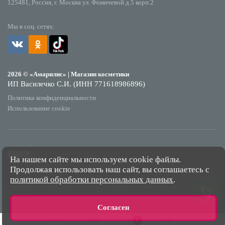
125481, Россия, г. Москва ул. Фомичевой д.5 корп.2
Мы в соц. сетях:
2026 © «Амарилис» | Магазин косметики
ИП Василечко С.И. (ИНН 771618986896)
Политика конфиденциальности
Использование cookie
На нашем сайте мы используем cookie файлы.
Продолжая использовать наш сайт, вы соглашаетесь с
*Обращаем Ваше внимание на то, что данный интернет-сайт носит исключительно
политикой обработки персональных данных
.
информационный характер и ни при каких условиях не является публичной офертой,
определяемой положениями Статьи 437 Гражданского кодекса Российской
Федерации.
Согласен
0