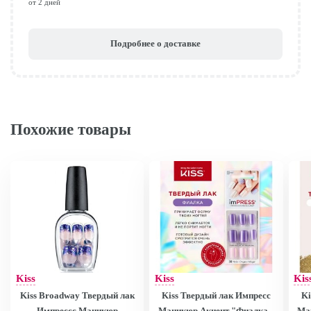
от 2 дней
Подробнее о доставке
Похожие товары
Kiss
Kiss
Kis
Kiss Broadway Твердый лак
Kiss Твердый лак Импресс
Ki
Импрессс Маникюр
Маникюр Акцент "Фиалка",
Ма