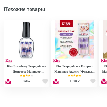
Похожие товары
Kiss
Kiss
Kis
Kiss Broadway Твердый лак
Kiss Твердый лак Импресс
Ki
Импрессс Маникюр
Маникюр Акцент "Фиалка",
Ма
"Звездная ночь", длина
длина короткая Impress
860 ₽
1 390 ₽
короткая Impress Manicure
Manicure Power Up BIPA016
Imp
BIPD250 BIPD250