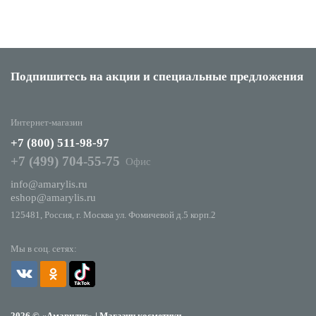
Подпишитесь на акции
и специальные предложения
Интернет-магазин
+7 (800) 511-98-97
+7 (499) 704-55-75
Офис
info@amarylis.ru
eshop@amarylis.ru
125481, Россия, г. Москва ул. Фомичевой д.5 корп.2
Мы в соц. сетях:
2026 © «Амарилис» | Магазин косметики