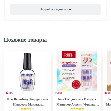
Подробнее о доставке
Похожие товары
Kiss
Kiss
Kis
Kiss Broadway Твердый лак
Kiss Твердый лак Импресс
Ki
Импрессс Маникюр
Маникюр Акцент "Фиалка",
Ма
"Звездная ночь", длина
длина короткая Impress