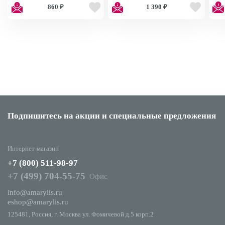
860 ₽
1 390 ₽
короткая Impress Manicure
Manicure Power Up BIPA016
Imp
BIPD250 BIPD250
Подпишитесь на акции
и специальные предложения
Интернет-магазин
+7 (800) 511-98-97
+7 (499) 704-55-75
Офис
info@amarylis.ru
eshop@amarylis.ru
125481, Россия, г. Москва ул. Фомичевой д.5 корп.2