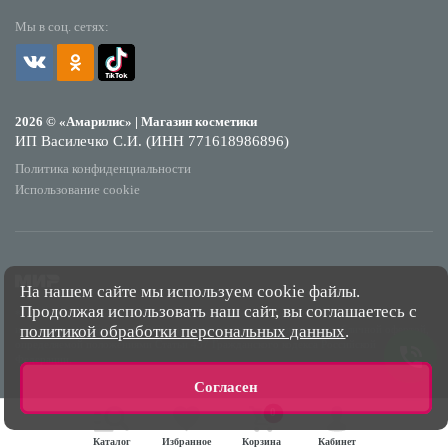
Мы в соц. сетях:
2026 © «Амарилис» | Магазин косметики
ИП Василечко С.И. (ИНН 771618986896)
Политика конфиденциальности
Использование cookie
На нашем сайте мы используем cookie файлы.
Продолжая использовать наш сайт, вы соглашаетесь с
*Обращаем Ваше внимание на то, что данный интернет-сайт носит исключительно
политикой обработки персональных данных
.
информационный характер и ни при каких условиях не является публичной офертой,
определяемой положениями Статьи 437 Гражданского кодекса Российской
Федерации.
Согласен
0
Каталог
Избранное
Корзина
Кабинет