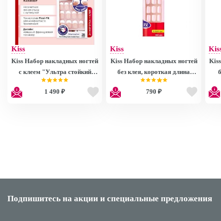
Kiss
Kiss
Kis
Kiss Набор накладных ногтей
Kiss Набор накладных ногтей
Kis
с клеем "Ультра стойкий
без клея, короткая длина
французский маникюр" для
"Розовое сияние" 24 шт
дл
1 490 ₽
790 ₽
классической формы ногтей
Fashion Glam Nails
28 шт. Everlasting French Nail
DGFGN04RF
Kit EF05
Подпишитесь на акции
и специальные предложения