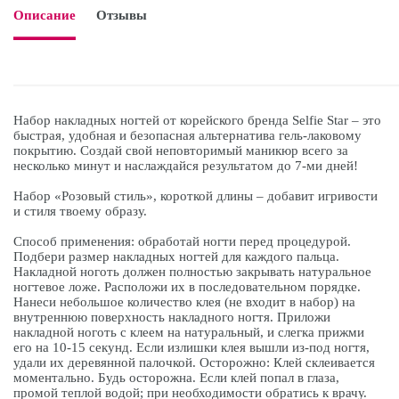
Описание
Отзывы

Набор накладных ногтей от корейского бренда Selfie Star – это
быстрая, удобная и безопасная альтернатива гель-лаковому
покрытию. Создай свой неповторимый маникюр всего за
несколько минут и наслаждайся результатом до 7-ми дней!
Набор «Розовый стиль», короткой длины – добавит игривости
и стиля твоему образу.
Способ применения: обработай ногти перед процедурой.
Подбери размер накладных ногтей для каждого пальца.
Накладной ноготь должен полностью закрывать натуральное
ногтевое ложе. Расположи их в последовательном порядке.
Нанеси небольшое количество клея (не входит в набор) на
внутреннюю поверхность накладного ногтя. Приложи
накладной ноготь с клеем на натуральный, и слегка прижми
его на 10-15 секунд. Если излишки клея вышли из-под ногтя,
удали их деревянной палочкой. Осторожно: Клей склеивается
моментально. Будь осторожна. Если клей попал в глаза,
промой теплой водой; при необходимости обратись к врачу.