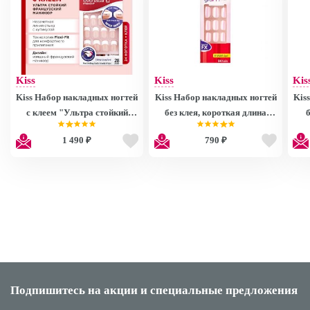
Kiss
Kiss
Kis
Kiss Набор накладных ногтей
Kiss Набор накладных ногтей
Kis
с клеем "Ультра стойкий
без клея, короткая длина
французский маникюр" для
"Розовое сияние" 24 шт
дл
1 490 ₽
790 ₽
классической формы ногтей
Fashion Glam Nails
28 шт. Everlasting French Nail
DGFGN04RF
Kit EF05
Подпишитесь на акции
и специальные предложения