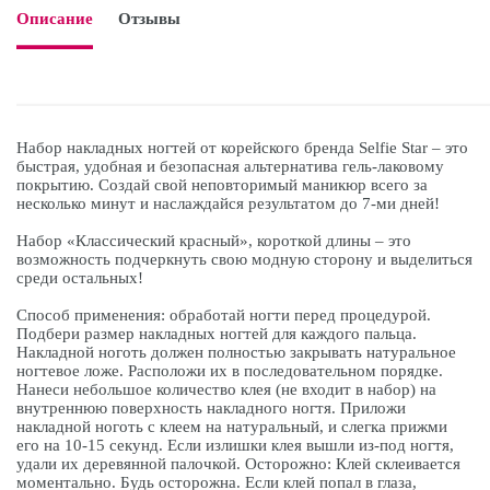
Описание
Отзывы

Набор накладных ногтей от корейского бренда Selfie Star – это
быстрая, удобная и безопасная альтернатива гель-лаковому
покрытию. Создай свой неповторимый маникюр всего за
несколько минут и наслаждайся результатом до 7-ми дней!
Набор «Классический красный», короткой длины – это
возможность подчеркнуть свою модную сторону и выделиться
среди остальных!
Способ применения: обработай ногти перед процедурой.
Подбери размер накладных ногтей для каждого пальца.
Накладной ноготь должен полностью закрывать натуральное
ногтевое ложе. Расположи их в последовательном порядке.
Нанеси небольшое количество клея (не входит в набор) на
внутреннюю поверхность накладного ногтя. Приложи
накладной ноготь с клеем на натуральный, и слегка прижми
его на 10-15 секунд. Если излишки клея вышли из-под ногтя,
удали их деревянной палочкой. Осторожно: Клей склеивается
моментально. Будь осторожна. Если клей попал в глаза,