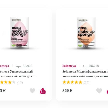
lomeya
Solomeya
Арт: 06-920
Арт: 06-919
lomeya Универсальный
Solomeya Мультифункциональ
сметический спонж для
косметический спонж для маки
кияжа/Flawless Blending Sponge
/ Multi Blending sponge
(13)
(35)
5 ₽
360 ₽