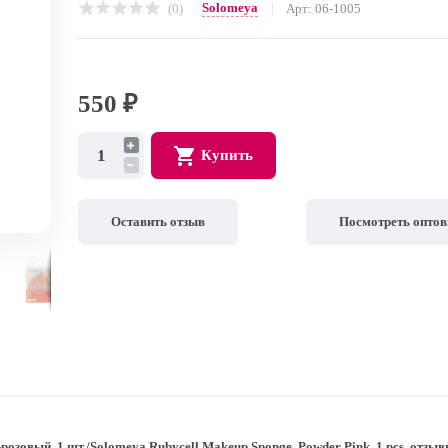
Solomeya
(0)
Арт: 06-1005
550
₽
Купить
Оставить отзыв
Посмотреть опто
зовый, 1 шт./Solomeya Rubycell Makeup Sponge, Powder Pink, 1 pcs. отзыв