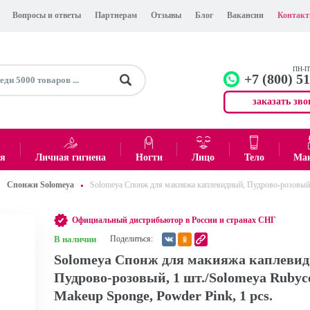
Вопросы и ответы
Партнерам
Отзывы
Блог
Вакансии
Контак
ПН-ПТ
+7 (800) 5
заказать зво
+7 (499)
Офис
ея
Личная гигиена
Ногти
Лицо
Тело
Ма
Спонжи Solomeya
Solomeya Спонж для макияжа каплевидный, Пудрово-розовый, 1
0
₽
Итого:
Официальный дистрибьютор в России и странах СНГ
В наличии
Поделиться:
Solomeya Спонж для макияжа каплеви
Пудрово-розовый, 1 шт./Solomeya Rubyce
Makeup Sponge, Powder Pink, 1 pcs.