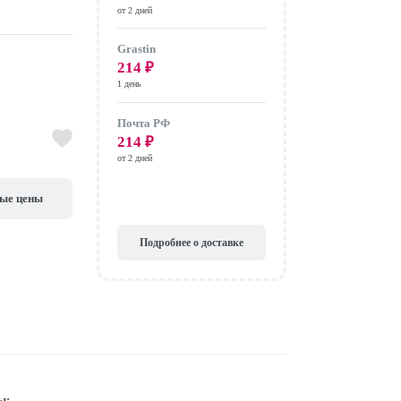
от 2 дней
Grastin
214
₽
1 день
Почта РФ
214
₽
от 2 дней
вые цены
Подробнее о доставке
ы: