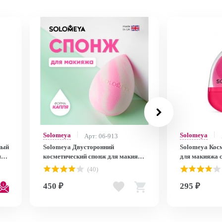
Solomeya
Solomeya
Арт: 06-913
ный
Solomeya Двусторонний
Solomeya Кос
яжа
косметический спонж для макияжа
для макияжа с
“Капля”/ Drop Double-ended
blending spong
(40)
blending sponge
450 ₽
295 ₽