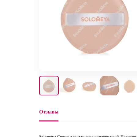
Отзывы
Solomeya Спонж для макияжа каплевидный, Пудрово-ро