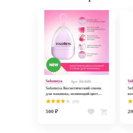
Solomeya
So
Арт: 06-949
Solomeya Косметический спонж
So
для макияжа, меняющий цвет
ко
“Purple-pink”/ Color Changing
ма
(30)
blending sponge Purple-pink
500 ₽
29