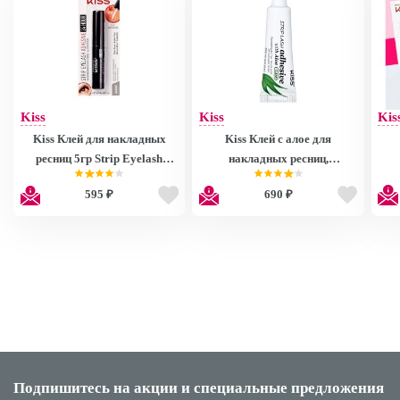
Kiss
Kiss
Kis
Kiss Клей для накладных
Kiss Клей с алое для
ресниц 5гр Strip Eyelash
накладных ресниц,
Adhesive KEHG01C
Прозрачный Strip Lash
E
595 ₽
690 ₽
Adhesive KPLGL05
Подпишитесь на акции
и специальные предложения