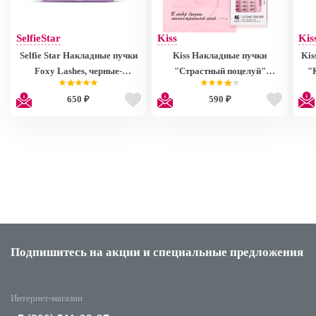
SelfieStar
Kiss
Kis
Selfie Star Накладные пучки
Kiss Накладные пучки
Kis
Foxy Lashes, черные-
"Страстный поцелуй"
"
фиолетовые, длина короткая/
Eyelashes KEHI01C
Ч
650 ₽
590 ₽
очень короткая (57 foxy-
La
пучков)
Подпишитесь на акции
и специальные предложения
Интернет-магазин