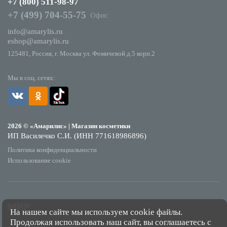
+7 (800) 511-98-97
+7 (499) 704-55-75
Офис
info@amarylis.ru
eshop@amarylis.ru
125481, Россия, г. Москва ул. Фомичевой д.5 корп.2
Мы в соц. сетях:
2026 © «Амарилис» | Магазин косметики
ИП Василечко С.И. (ИНН 771618986896)
Политика конфиденциальности
Использование cookie
На нашем сайте мы используем cookie файлы.
Продолжая использовать наш сайт, вы соглашаетесь с
*Обращаем Ваше внимание на то, что данный интернет-сайт носит исключительно