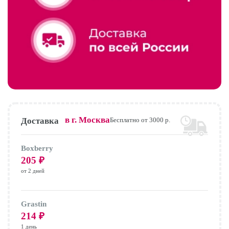
в г.
Москва
Доставка
Бесплатно от 3000 р.
Boxberry
205
₽
от 2 дней
Grastin
214
₽
1 день