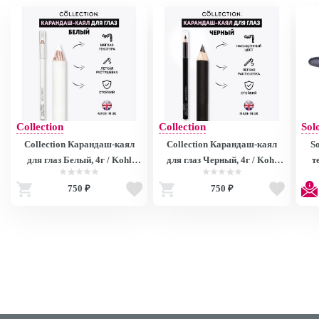
Collection
Collection
Sol
Collection Карандаш-каял
Collection Карандаш-каял
S
для глаз Белый, 4г / Kohl
для глаз Черный, 4г / Kohl
т
Eyeliner Precision Colour
Eyeliner Precision Colour
дым
750 ₽
750 ₽
White U5168 U5168
Black S9141 S9141