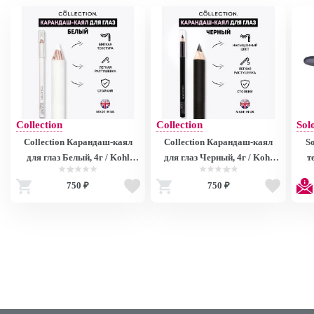
Collection
Collection
Sol
Collection Карандаш-каял
Collection Карандаш-каял
S
для глаз Белый, 4г / Kohl
для глаз Черный, 4г / Kohl
т
Eyeliner Precision Colour
Eyeliner Precision Colour
дым
750 ₽
750 ₽
White U5168 U5168
Black S9141 S9141