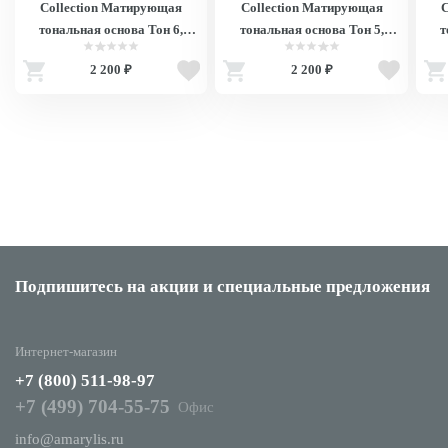
Collection Матирующая
Collection Матирующая
C
тональная основа Тон 6,
тональная основа Тон 5,
т
27мл/ Lasting Perfection Matte
27мл/ Lasting Perfection Matte
27мл
2 200 ₽
2 200 ₽
Foundation 6 Cashew V1004
Foundation 5 Fair V1003
V1004
V1003
Подпишитесь на акции
и специальные предложения
Интернет-магазин
+7 (800) 511-98-97
+7 (499) 704-55-75
Офис
info@amarylis.ru