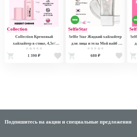
Collection
SelfieStar
Sel
Collection Кремовый
Selfie Star Жидкий хайлайтер
Sel
хайлайтер в стике, 4,5г/
для лица и тела Мой вайб /
д
Gorgeous Glow Sticks
LIQUID HIGHLIGHTER
1 390 ₽
680 ₽
Highlight V7585 V7585
WOW glow My Vibe SSH02 ,
HI
20 мл
Подпишитесь на акции
и специальные предложения