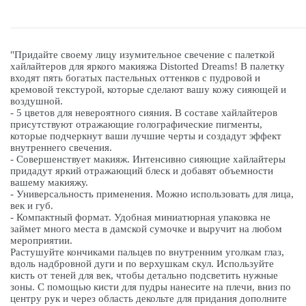
"Придайте своему лицу изумительное свечение с палеткой
хайлайтеров для яркого макияжа Distorted Dreams! В палетку
входят пять богатых пастельных оттенков с пудровой и
кремовой текстурой, которые сделают вашу кожу сияющей и
воздушной.
- 5 цветов для невероятного сияния. В составе хайлайтеров
присутствуют отражающие голографические пигменты,
которые подчеркнут ваши лучшие черты и создадут эффект
внутреннего свечения.
- Совершенствует макияж. Интенсивно сияющие хайлайтеры
придадут яркий отражающий блеск и добавят объемности
вашему макияжу.
- Универсальность применения. Можно использовать для лица,
век и губ.
- Компактный формат. Удобная миниатюрная упаковка не
займет много места в дамской сумочке и выручит на любом
мероприятии.
Растушуйте кончиками пальцев по внутренним уголкам глаз,
вдоль надбровной дуги и по верхушкам скул. Используйте
кисть от теней для век, чтобы детально подсветить нужные
зоны. С помощью кисти для пудры нанесите на плечи, вниз по
центру рук и через область декольте для придания дополните