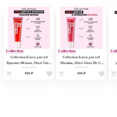
Collection
Collection
Col
Collection Блеск для губ
Collection Блеск для губ
Красное Яблоко, 10мл/ Gloss
Малина, 10мл/ Gloss Me Up
Me Up Lip Gloss Red Apple
Lip Gloss Raspberry V4470
Про
990 ₽
990 ₽
V4472 V4472
V4470
Up 