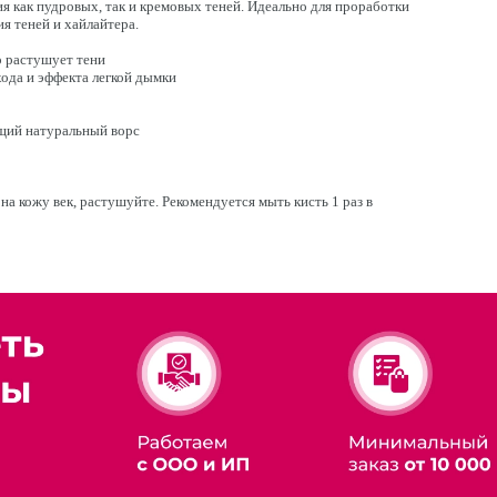
я как пудровых, так и кремовых теней. Идеально для проработки
ия теней и хайлайтера.
о растушует тени
хода и эффекта легкой дымки
щий натуральный ворс
на кожу век, растушуйте. Рекомендуется мыть кисть 1 раз в