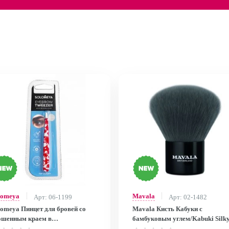
lomeya
Mavala
Арт: 06-1199
Арт: 02-1482
lomeya Пинцет для бровей со
Mavala Кисть Кабуки с
ошенным краем в
бамбуковым углем/Kabuki Silk
зайне/Eyebrow tweezer with a
Powder Brush, 1шт. 9261002