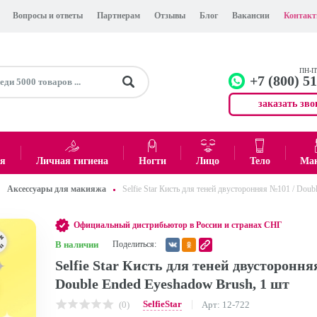
Вопросы и ответы
Партнерам
Отзывы
Блог
Вакансии
Контак
ПН-ПТ
+7 (800) 5
заказать зво
+7 (499)
Офис
ея
Личная гигиена
Ногти
Лицо
Тело
Ма
Аксессуары для макияжа
Selfie Star Кисть для теней двусторонняя №101 / Doub
0
₽
Итого:
Официальный дистрибьютор в России и странах СНГ
В наличии
Поделиться:
Selfie Star Кисть для теней двустороння
Double Ended Eyeshadow Brush, 1 шт
SelfieStar
(0)
Арт: 12-722