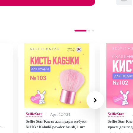
SelfieStar
SelfieStar
Арт: 12-724
Selfie Star Кисть для пудры кабуки
Selfie Star К
y
№103 / Kabuki powder brush, 1 шт
краем для под
Eyeliner Brush