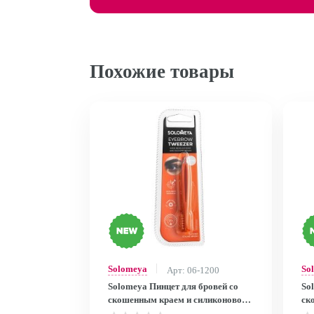
Похожие товары
Solomeya
So
Арт: 06-1200
Solomeya Пинцет для бровей со
So
скошенным краем и силиконовой
ск
щеточкой/Eyebrow tweezer with
ди