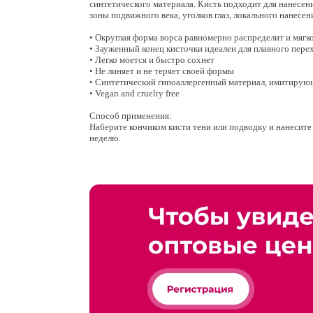
синтетического материала. Кисть подходит для нанесени
зоны подвижного века, уголков глаз, локального нанесен
• Округлая форма ворса равномерно распределит и мягк
• Зауженный конец кисточки идеален для плавного пере
• Легко моется и быстро сохнет
• Не линяет и не теряет своей формы
• Синтетический гипоаллергенный материал, имитирую
• Vegan and cruelty free
Способ применения:
Наберите кончиком кисти тени или подводку и нанесите 
неделю.