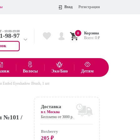
ты
Вход
Регистрация
 - 10:00-19:00
Корзина
0
11-98-97
Всего:
0
₽
нок
 704-55-75
показать все товары
кияж
Волосы
Эко/Био
Детям
le Ended Eyeshadow Brush, 1 шт
Оформить
Доставка
в г.
Москва
я №101 /
Бесплатно от 3000 р.
Boxberry
205
₽