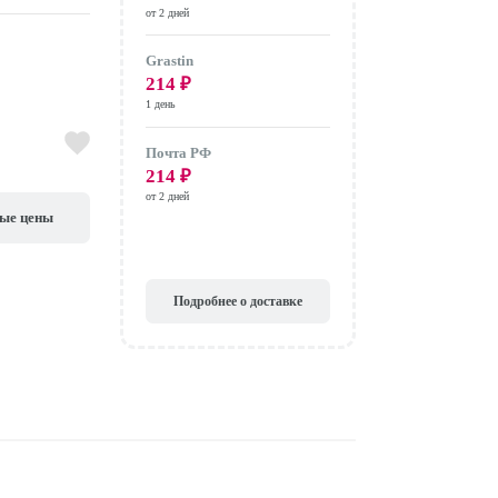
от 2 дней
Grastin
214
₽
1 день
Почта РФ
214
₽
от 2 дней
вые цены
Подробнее о доставке