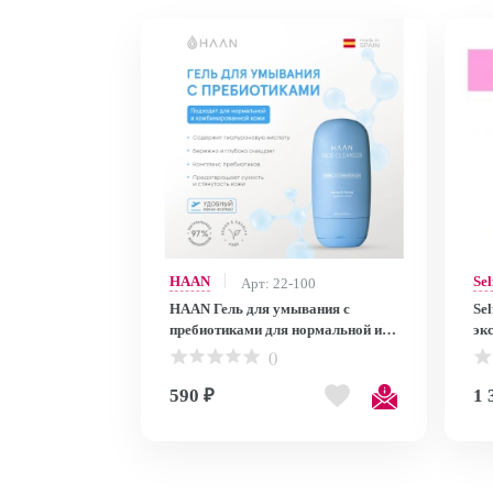
HAAN
Sel
Арт: 22-100
HAAN Гель для умывания с
Se
пребиотиками для нормальной и
эк
комбинированной кожи мини /Mini
Ги
()
Hyaluronic Face Cleanser for
Fo
Normal to Combination Skin, 20 мл
an
590 ₽
1 