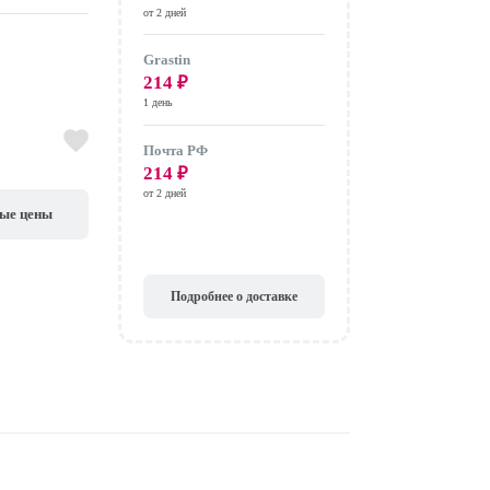
от 2 дней
Grastin
214
₽
1 день
Почта РФ
214
₽
от 2 дней
вые цены
Подробнее о доставке