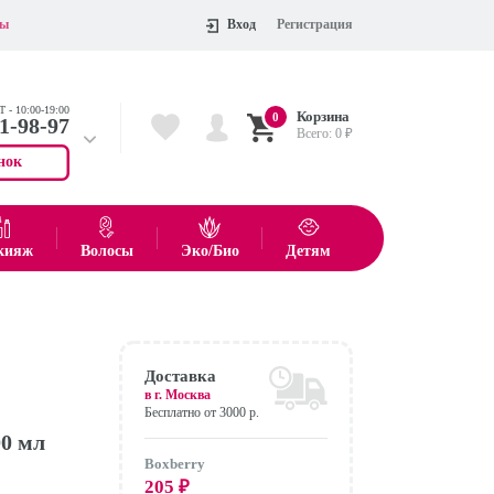
ты
Вход
Регистрация
 - 10:00-19:00
Корзина
0
11-98-97
Всего:
0
₽
нок
 704-55-75
показать все товары
кияж
Волосы
Эко/Био
Детям
Оформить
Доставка
в г.
Москва
Бесплатно от 3000 р.
00 мл
Boxberry
205
₽