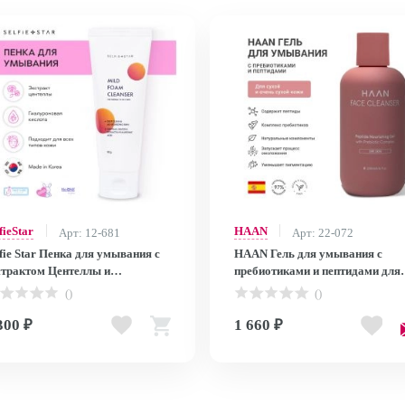
fieStar
HAAN
Арт: 12-681
Арт: 22-072
lfie Star Пенка для умывания с
HAAN Гель для умывания с
страктом Центеллы и
пребиотиками и пептидами для
алуроновой кислотой / Mild
сухой кожи /Peptide Face Cleans
()
()
aming Cleanser With Centella
for Dry Skin, 200 мл
d Hyaluronic Acid, 90 гр
300 ₽
1 660 ₽