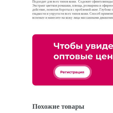
Подходит для всех типов кожи. Содежит сфинголипиды 
Экстракт цветков ромашки, плюща, розмарина и эфирно
действие, помогая бороться с проблемой акне. Глубоко
гладкости и упругости всех типов кожи. Способ применен
вспеньте и нанесите на кожу лица массажными движения
Похожие товары