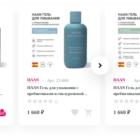
HAAN
HAAN
Арт: 22-069
Арт
HAAN Гель для умывания с
HAAN Гель дл
пребиотиками и гиалуроновой
пребиотиками
er
кислотой для нормальной
для комбинир
()
кожи/Hyaluronic Face Cleanser for
кожи/Niacinam
Normal to Combination Skin, 200мл
for Oily Skin,
1 660 ₽
1 660 ₽