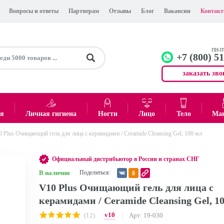
Вопросы и ответы
Партнерам
Отзывы
Блог
Вакансии
Контак
ПН-ПТ
+7 (800) 5
заказать зво
+7 (499)
Офис
ея
Личная гигиена
Ногти
Лицо
Тело
Ма
 Plus Очищающий гель для лица с керамидами / Ceramide Cleansing Gel, 100 мл
0
₽
Итого:
Официальный дистрибьютор в России и странах СНГ
В наличии
Поделиться:
V10 Plus Очищающий гель для лица с
керамидами / Ceramide Cleansing Gel, 1
v10
(12)
Арт: 19-030