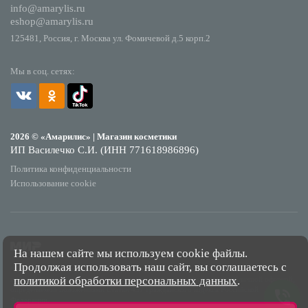
info@amarylis.ru
eshop@amarylis.ru
125481, Россия, г. Москва ул. Фомичевой д.5 корп.2
Мы в соц. сетях:
2026 © «Амарилис» | Магазин косметики
ИП Василечко С.И. (ИНН 771618986896)
Политика конфиденциальности
Использование cookie
На нашем сайте мы используем cookie файлы.
Продолжая использовать наш сайт, вы соглашаетесь с
*Обращаем Ваше внимание на то, что данный интернет-сайт носит исключительно
политикой обработки персональных данных
.
информационный характер и ни при каких условиях не является публичной офертой,
определяемой положениями Статьи 437 Гражданского кодекса Российской
Федерации.