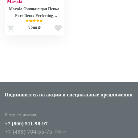
Mavala
Mavala Очищающая Пенка
Pore Detox Perfecting
Foaming Cleanser 165ml
3 200 ₽
9054214
Подпишитесь на акции
и специальные предложения
Интернет-магазин
+7 (800) 511-98-97
+7 (499) 704-55-75
Офис