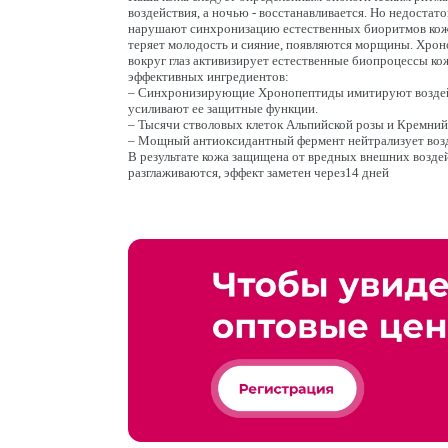
воздействия, а ночью - восстанавливается. Но недостато
нарушают синхронизацию естественных биоритмов кожи.
теряет молодость и сияние, появляются морщины. Хро
вокруг глаз активизирует естественные биопроцессы ко
эффективных ингредиентов:
– Синхронизирующие Хронопептиды имитируют воздейст
усиливают ее защитные функции.
– Тысячи стволовых клеток Альпийской розы и Кремний
– Мощный антиоксидантный фермент нейтрализует возд
В результате кожа защищена от вредных внешних возде
разглаживаются, эффект заметен через14 дней