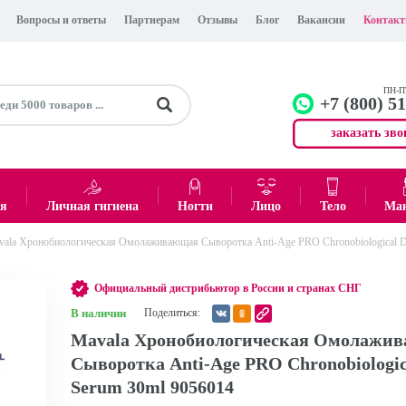
Вопросы и ответы
Партнерам
Отзывы
Блог
Вакансии
Контак
ПН-ПТ
+7 (800) 5
заказать зво
+7 (499)
Офис
ея
Личная гигиена
Ногти
Лицо
Тело
Ма
ala Хронобиологическая Омолаживающая Сыворотка Anti-Age PRO Chronobiological D
0
₽
Итого:
Официальный дистрибьютор в России и странах СНГ
В наличии
Поделиться:
Mavala Хронобиологическая Омолажи
Сыворотка Anti-Age PRO Chronobiologic
Serum 30ml 9056014