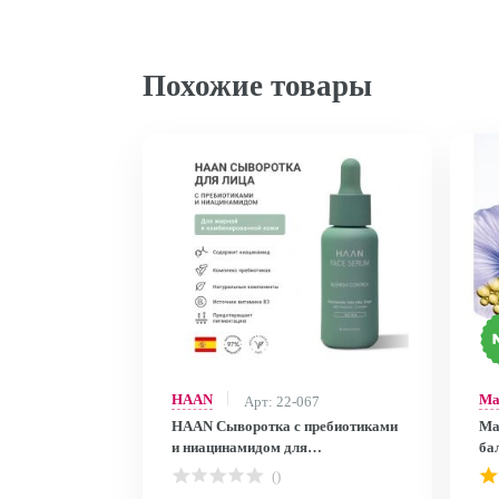
Похожие товары
HAAN
Ma
Арт: 22-067
HAAN Сыворотка с пребиотиками
Ma
и ниацинамидом для
ба
комбинированной и жирной кожи
вокруг 
()
/Niacinamide Face Serum for Oily
Ab