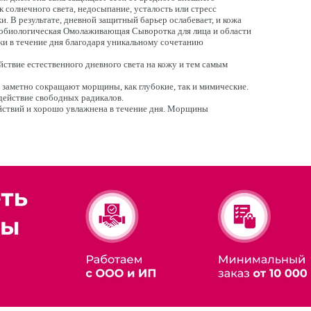
к солнечного света, недосыпание, усталость или стресс
 В результате, дневной защитный барьер ослабевает, и кожа
нобиологическая Омолаживающая Сыворотка для лица и области
жи в течение дня благодаря уникальному сочетанию
вие естественного дневного света на кожу и тем самым
 заметно сокращают морщины, как глубокие, так и мимические.
ействие свободных радикалов.
йствий и хорошо увлажнена в течение дня. Морщины