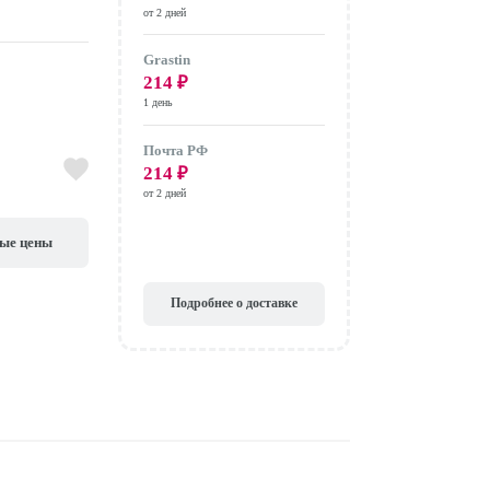
от 2 дней
Grastin
214
₽
1 день
Почта РФ
214
₽
от 2 дней
вые цены
Подробнее о доставке