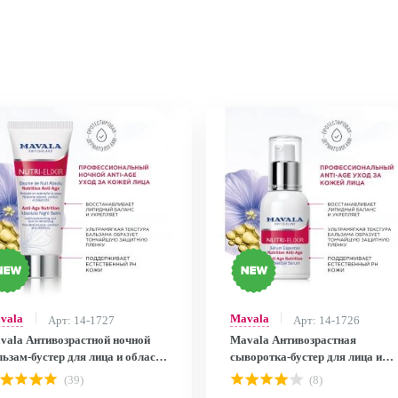
vala
Mavala
Арт: 14-1727
Арт: 14-1726
vala Антивозрастной ночной
Mavala Антивозрастная
льзам-бустер для лица и области
сыворотка-бустер для лица и
глаз / Anti-Age Nutrition
области вокруг глаз / Anti-Age
(39)
(8)
solute Night Balm 65ml 9057214
Nutrition Essential Serum 30 ml