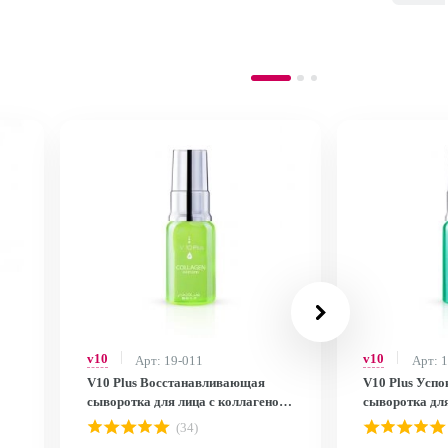
v10
v10
Арт: 19-011
Арт: 
V10 Plus Восстанавливающая
V10 Plus Усп
сыворотка для лица с коллагеном
сыворотка дл
/ Collagen Serum, 10 мл B19N
кожи лица с К
(34)
Ceramide Seru