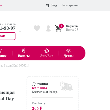
ты
Вход
Регистрация
 - 10:00-19:00
Корзина
0
11-98-97
Всего:
0
₽
нок
 704-55-75
показать все товары
кияж
Волосы
Эко/Био
Детям
ay Serum 30ml 9056014
Оформить
Доставка
в г.
Москва
вающая
Бесплатно от 3000 р.
al Day
Boxberry
205
₽