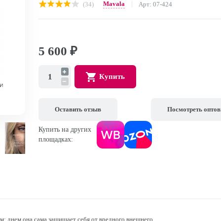
Mavala
(34)
Арт: 07-424
5 600
₽
Купить
Оставить отзыв
Посмотреть опто
Купить на других
площадках:
: днем она сама защищает себя от вредного внешнего