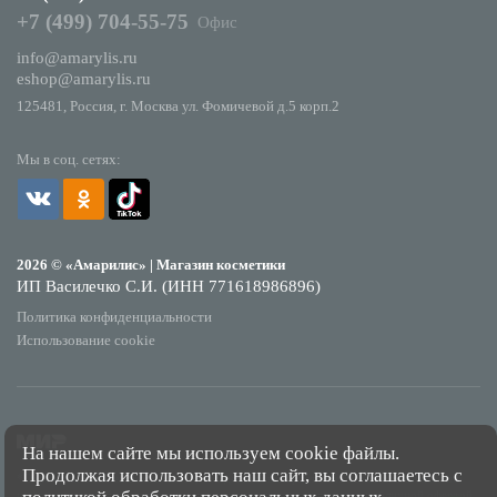
+7 (499) 704-55-75
Офис
info@amarylis.ru
eshop@amarylis.ru
125481, Россия, г. Москва ул. Фомичевой д.5 корп.2
Мы в соц. сетях:
2026 © «Амарилис» | Магазин косметики
ИП Василечко С.И. (ИНН 771618986896)
Политика конфиденциальности
Использование cookie
На нашем сайте мы используем cookie файлы.
Продолжая использовать наш сайт, вы соглашаетесь с
*Обращаем Ваше внимание на то, что данный интернет-сайт носит исключительно
информационный характер и ни при каких условиях не является публичной офертой,