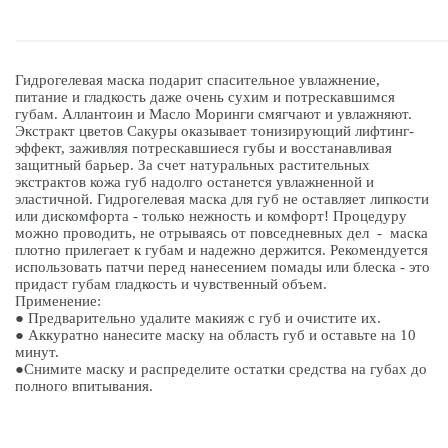
Гидрогелевая маска подарит спасительное увлажнение,
питание и гладкость даже очень сухим и потрескавшимся
губам. Аллантоин и Масло Моринги смягчают и увлажняют.
Экстракт цветов Сакуры оказывает тонизирующий лифтинг-
эффект, заживляя потрескавшиеся губы и восстанавливая
защитный барьер. За счет натуральных растительных
экстрактов кожа губ надолго останется увлажненной и
эластичной. Гидрогелевая маска для губ не оставляет липкости
или дискомфорта - только нежность и комфорт! Процедуру
можно проводить, не отрываясь от повседневных дел - маска
плотно прилегает к губам и надежно держится. Рекомендуется
использовать патчи перед нанесением помады или блеска - это
придаст губам гладкость и чувственный объем.
Применение:
● Предварительно удалите макияж с губ и очистите их.
● Аккуратно нанесите маску на область губ и оставьте на 10
минут.
●Снимите маску и распределите остатки средства на губах до
полного впитывания.