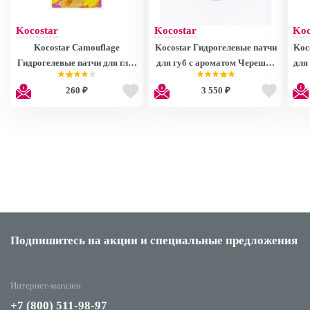
Kocostar
Kocostar
Koc
Kocostar Camouflage
Kocostar Гидрогелевые патчи
Koc
Гидрогелевые патчи для глаз
для губ с ароматом Черешни
для
на тканевой основе (2 патча/1
(Черные) (20 патчей), 50г /Lip
(2 
260 ₽
3 550 ₽
пара) 5г/ Hydrogel Eye Mask
Mask Black (Black Cherry
Tr
Flavor)
Подпишитесь на акции
и специальные предложения
Интернет-магазин
+7 (800) 511-98-97