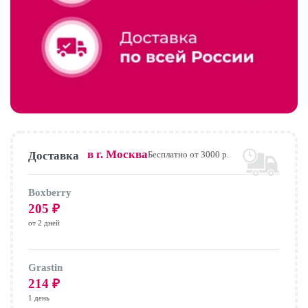
в г.
Москва
Доставка
Бесплатно от 3000 р.
Boxberry
205
₽
от 2 дней
Grastin
214
₽
1 день