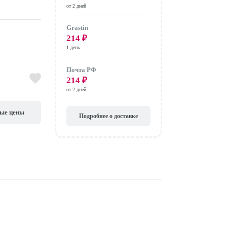
от 2 дней
Grastin
214
₽
1 день
Почта РФ
214
₽
от 2 дней
вые цены
Подробнее о доставке