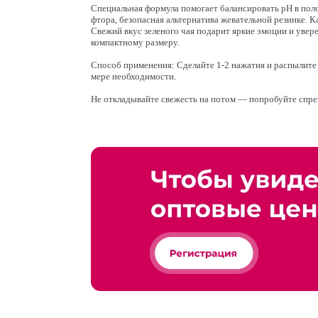
Специальная формула помогает балансировать pH в поло
фтора, безопасная альтернатива жевательной резинке. К
Свежий вкус зеленого чая подарит яркие эмоции и увере
компактному размеру.
Способ применения: Сделайте 1-2 нажатия и распылите
мере необходимости.
Не откладывайте свежесть на потом — попробуйте спрей