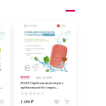
HAAN
Арт: 22-109
HAAN Спрей для полости рта с
о и
пребиотиками без спирта
AY,
Душистый чай и мята /MOUTH
()
SPRAY LIFE'S A BEACH, 20 мл
1 200 ₽