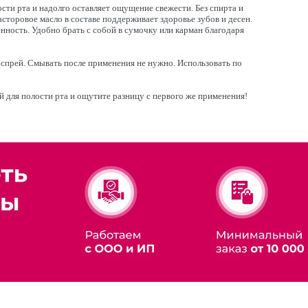
сти рта и надолго оставляет ощущение свежести. Без спирта и
асторовое масло в составе поддерживает здоровье зубов и десен.
нность. Удобно брать с собой в сумочку или карман благодаря
 спрей. Смывать после применения не нужно. Использовать по
 для полости рта и ощутите разницу с первого же применения!