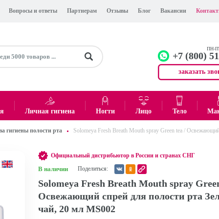
Вопросы и ответы
Партнерам
Отзывы
Блог
Вакансии
Контак
ПН-ПТ
+7 (800) 5
заказать зво
+7 (499)
Офис
ея
Личная гигиена
Ногти
Лицо
Тело
Ма
ва гигиены полости рта
Solomeya Fresh Breath Mouth spray Green tea / Освежающи
0
₽
Итого:
Официальный дистрибьютор в России и странах СНГ
В наличии
Поделиться:
Solomeya Fresh Breath Mouth spray Green
Освежающий спрей для полости рта Зе
чай, 20 мл MS002