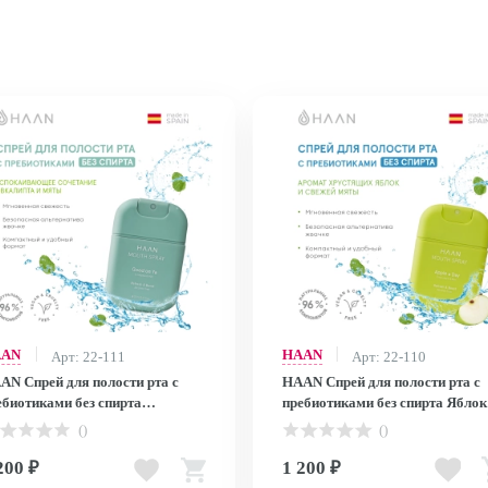
AAN
HAAN
Арт: 22-111
Арт: 22-110
AN Спрей для полости рта с
HAAN Спрей для полости рта с
ебиотиками без спирта
пребиотиками без спирта Яблок
калипт и мята /MOUTH SPRAY
мята /MOUTH SPRAY APPLE D
()
()
OD ON YA, 20 мл
20 мл
200 ₽
1 200 ₽