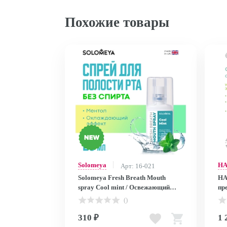
Похожие товары
Solomeya
H
Арт: 16-021
Solomeya Fresh Breath Mouth
HA
spray Cool mint / Освежающий
пр
спрей для полости рта Прохладная
Эв
()
мята, 20 мл, MS001 MS001
GO
310 ₽
1 