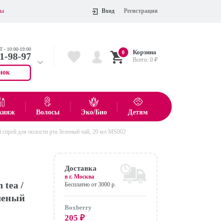
ты
Вход
Регистрация
 - 10:00-19:00
Корзина
0
11-98-97
Всего:
0
₽
нок
 704-55-75
показать все товары
кияж
Волосы
Эко/Био
Детям
й спрей для полости рта Зеленый чай, 20 мл MS002
Оформить
Доставка
в г.
Москва
 tea /
Бесплатно от 3000 р.
леный
Boxberry
205
₽