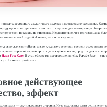
пример современного экологичного подхода к производству косметики. Комп
т продукцию из натуральных компонентов, производит многоразовую биоразл
тестирует свои продукты на животных. Неудивительно, что торговая марка бы
не только в своей родной Испании, но и по всему миру.
енд выпускал санитайзеры для рук, однако с течением времени ассортимент к
еперь под торговой маркой производятся зубные пасты, средства для тела и п
ом
Haan Face Care
. В этом обзоре мы поговорим о линейке Peptide Face — с пр
 сухой и очень сухой кожи.
овное действующее
ество, эффект
хость кожи — спутник раннего старения. Из-за недостатка влаги дерма истонча