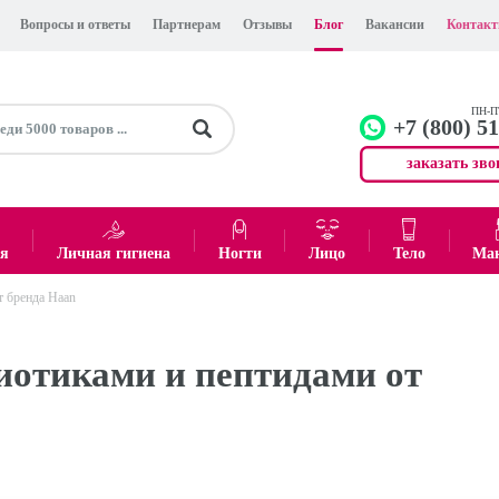
Вопросы и ответы
Партнерам
Отзывы
Блог
Вакансии
Контак
ПН-ПТ
+7 (800) 5
заказать зво
+7 (499)
Офис
ея
Личная гигиена
Ногти
Лицо
Тело
Ма
т бренда Haan
0
₽
Итого:
биотиками и пептидами от