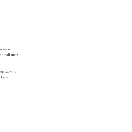
мплекс
ровый цвет
Крем можно
 Face.