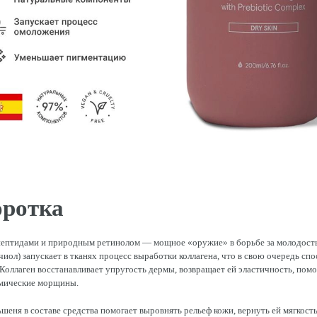
ротка
пептидами и природным ретинолом — мощное «оружие» в борьбе за молодость
чиол) запускает в тканях процесс выработки коллагена, что в свою очередь сп
оллаген восстанавливает упругость дермы, возвращает ей эластичность, помо
имические морщины.
шеня в составе средства помогает выровнять рельеф кожи, вернуть ей мягкост