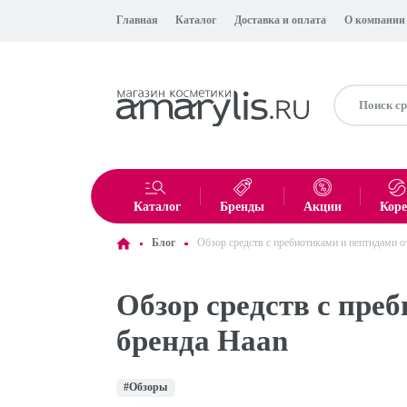
Главная
Каталог
Доставка и оплата
О компании
Каталог
Бренды
Акции
Кор
Блог
Обзор средств с пребиотиками и пептидами о
Обзор средств с пре
бренда Haan
#Обзоры