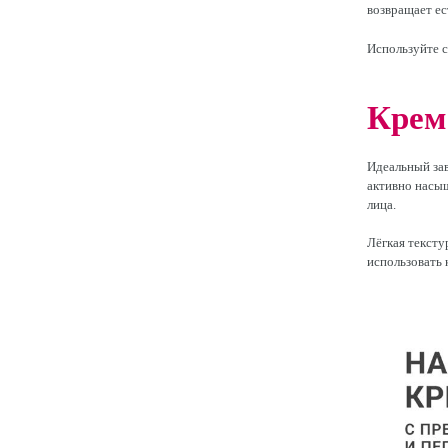
возвращает ес
Используйте с
Крем
Идеальный за
активно насыщ
лица.
Лёгкая тексту
использовать 