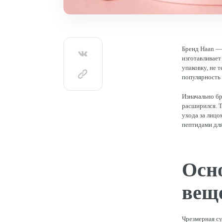
Бренд Haan — 
изготавливае
упаковку, не 
популярность 
Изначально бр
расширился. Т
ухода за лиц
пептидами для
Осн
вещ
Чрезмерная су