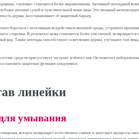
орщины, «заломы» становятся более выраженными. Активный пептидный комп
глубокое питание сухой и чувствительной кожи лица. Это мощный антиоксидан
ность дермы, восстанавливает её защитный барьер.
ают бороться с негативным воздействием внешней среды, устранить признаки
ого старения. В результате кожа становится более эластичной, возвращается 
овый вид. Также пептиды способствуют осветлению дермы, улучшают тон лица
 составе средств присутствует экстракт зелёного чая. Он помогает нейтрализов
восстановить защитные функции эпидермиса.
тав линейки
 для умывания
очищения, которое возвращает естественное сияние и запускает процессы омо
тановить нормальное питание тканей, уменьшить пигментацию, вернуть ровный