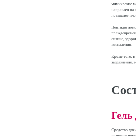
мимические м
направлен на 
повышает плот
Пептиды помог
преждевременн
сияние, здор
воспаления.
Кроме того, в
загрязнения, 
Сос
Гель
Средство для 
помогает восс