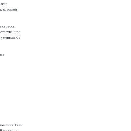
лекс
т, который
 стресса,
естественное
, уменьшают
ать
ложения. Гель
 тон лица.