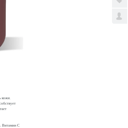
 кожи.
особствует
гает
ь. Витамин С