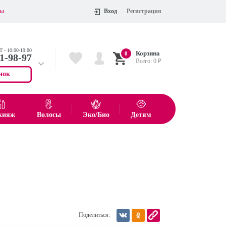
ты
Вход
Регистрация
 - 10:00-19:00
Корзина
0
11-98-97
Всего:
0
₽
нок
 704-55-75
показать все товары
кияж
Волосы
Эко/Био
Детям
Оформить
Поделиться: