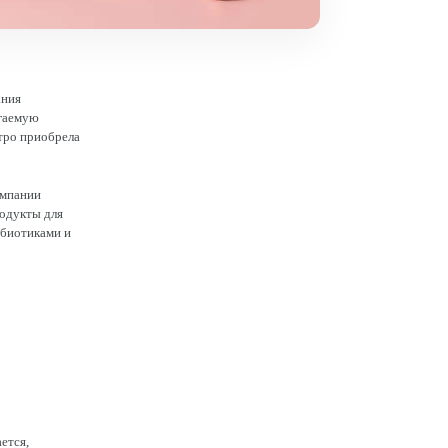
ания
агаемую
стро приобрела
омпании
родукты для
ебиотиками и
ется,