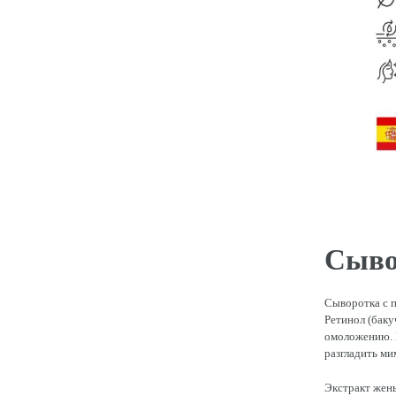
Сыво
Сыворотка с 
Ретинол (баку
омоложению. К
разгладить м
Экстракт жень