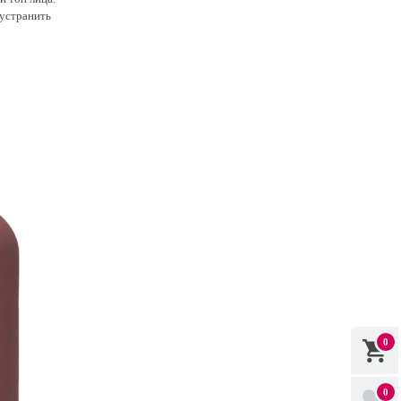
 устранить
0
0