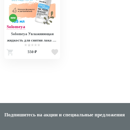
Solomeya
Solomeya Увлажняющая
жидкость для снятия лака без
запаха / Odorless Moisture
550 ₽
Nail Polish Remover (105 мл)
Подпишитесь на акции
и специальные предложения