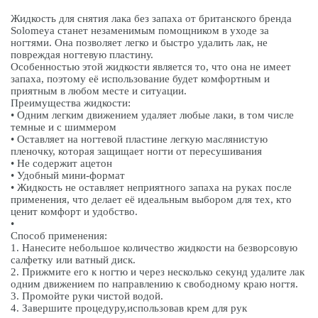
Жидкость для снятия лака без запаха от британского бренда
Solomeya станет незаменимым помощником в уходе за
ногтями. Она позволяет легко и быстро удалить лак, не
повреждая ногтевую пластину.
Особенностью этой жидкости является то, что она не имеет
запаха, поэтому её использование будет комфортным и
приятным в любом месте и ситуации.
Преимущества жидкости:
• Одним легким движением удаляет любые лаки, в том числе
темные и с шиммером
• Оставляет на ногтевой пластине легкую маслянистую
пленочку, которая защищает ногти от пересушивания
• Не содержит ацетон
• Удобный мини-формат
• Жидкость не оставляет неприятного запаха на руках после
применения, что делает её идеальным выбором для тех, кто
ценит комфорт и удобство.
•
Способ применения:
1. Нанесите небольшое количество жидкости на безворсовую
салфетку или ватный диск.
2. Прижмите его к ногтю и через несколько секунд удалите лак
одним движением по направлению к свободному краю ногтя.
3. Промойте руки чистой водой.
4. Завершите процедуру,использовав крем для рук