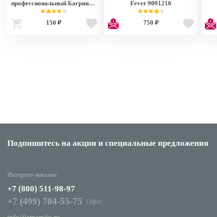
профессиональный Багряный
Fever 9091216
дуб/Okuome 92516S 9092516S
150 ₽
750 ₽
Подпишитесь на акции
и специальные предложения
Интернет-магазин
+7 (800) 511-98-97
+7 (499) 704-55-75
Офис
info@amarylis.ru