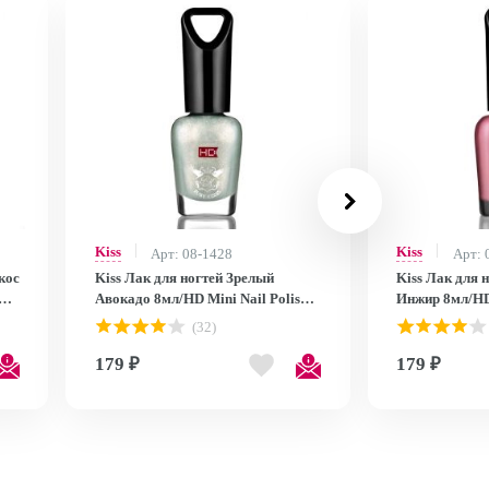
Kiss
Kiss
Арт: 08-1428
Арт: 
кос
Kiss Лак для ногтей Зрелый
Kiss Лак для 
Авокадо 8мл/HD Mini Nail Polish
Инжир 8мл/HD 
MNP25
MNP24
(32)
179 ₽
179 ₽