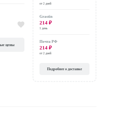
от 2 дней
Grastin
214
₽
1 день
Почта РФ
вые цены
214
₽
от 2 дней
Подробнее о доставке