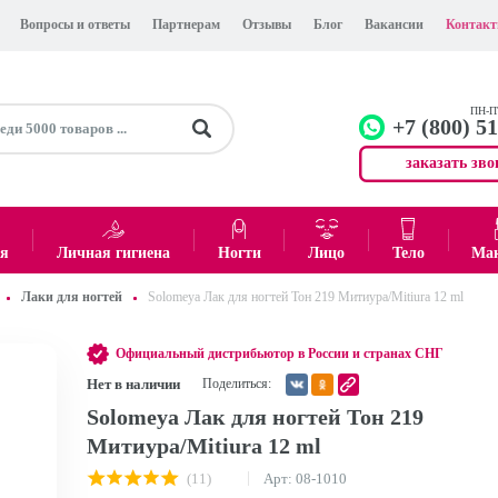
Вопросы и ответы
Партнерам
Отзывы
Блог
Вакансии
Контак
ПН-ПТ
+7 (800) 5
заказать зво
+7 (499)
Офис
ея
Личная гигиена
Ногти
Лицо
Тело
Ма
Лаки для ногтей
Solomeya Лак для ногтей Тон 219 Митиура/Mitiura 12 ml
0
₽
Итого:
Официальный дистрибьютор в России и странах СНГ
Нет в наличии
Поделиться:
Solomeya Лак для ногтей Тон 219
Митиура/Mitiura 12 ml
(11)
Арт: 08-1010