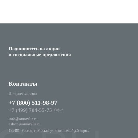
Подпишитесь на акции
и специальные предложения
Контакты
Интернет-магазин
+7 (800) 511-98-97
+7 (499) 704-55-75
Офис
info@amarylis.ru
eshop@amarylis.ru
125481, Россия, г. Москва ул. Фомичевой д.5 корп.2