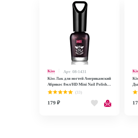
Kiss
Ki
Арт: 08-1431
Kiss Лак для ногтей Американский
Ki
Абрикос 8мл/HD Mini Nail Polish
Ды
MNP28
MN
(33)
179 ₽
17