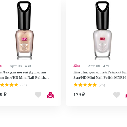
ss
Kiss
Арт: 08-1430
Арт: 08-1429
ss Лак для ногтей Душистая
Kiss Лак для ногтей Райский Ко
ня 8мл/HD Mini Nail Polish
8мл/HD Mini Nail Polish MNP26
P27
MNP26
(23)
(26)
9 ₽
179 ₽