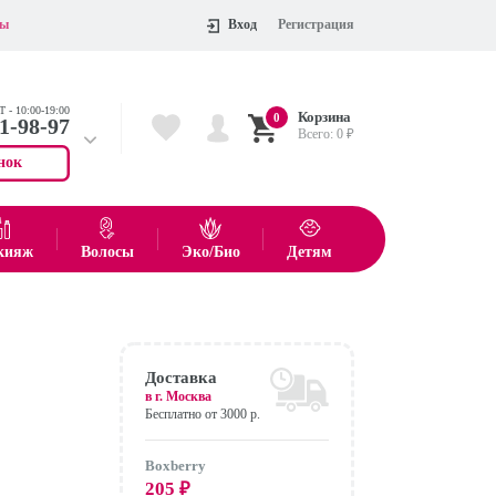
ты
Вход
Регистрация
 - 10:00-19:00
Корзина
0
11-98-97
Всего:
0
₽
нок
 704-55-75
показать все товары
кияж
Волосы
Эко/Био
Детям
Оформить
Доставка
в г.
Москва
Бесплатно от 3000 р.
Boxberry
205
₽