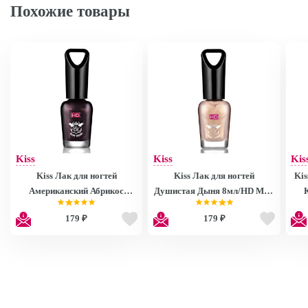
Похожие товары
Kiss
Kiss
Kis
Kiss Лак для ногтей
Kiss Лак для ногтей
Kis
Американский Абрикос
Душистая Дыня 8мл/HD Mini
8мл/HD Mini Nail Polish
Nail Polish MNP27
179 ₽
179 ₽
MNP28