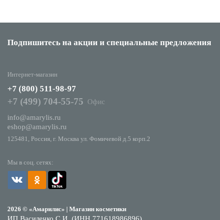
Подпишитесь на акции
и специальные предложения
Интернет-магазин
+7 (800) 511-98-97
+7 (499) 704-55-75
Офис
info@amarylis.ru
eshop@amarylis.ru
125481, Россия, г. Москва ул. Фомичевой д.5 корп.2
Мы в соц. сетях:
2026 © «Амарилис» | Магазин косметики
ИП Василечко С.И. (ИНН 771618986896)