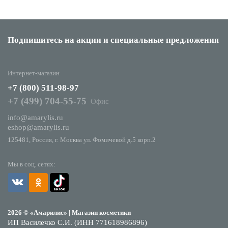
Подпишитесь на акции
и специальные предложения
Интернет-магазин
+7 (800) 511-98-97
+7 (499) 704-55-75
Офис
info@amarylis.ru
eshop@amarylis.ru
125481, Россия, г. Москва ул. Фомичевой д.5 корп.2
Мы в соц. сетях:
2026 © «Амарилис» | Магазин косметики
ИП Василечко С.И. (ИНН 771618986896)