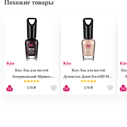
Похожие товары
Kiss
Kiss
Kis
Kiss Лак для ногтей
Kiss Лак для ногтей
Kis
Американский Абрикос
Душистая Дыня 8мл/HD Mini
8мл/HD Mini Nail Polish
Nail Polish MNP27
179 ₽
179 ₽
MNP28