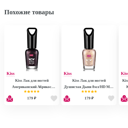
Похожие товары
Kiss
Kiss
Kis
Kiss Лак для ногтей
Kiss Лак для ногтей
Kis
Американский Абрикос
Душистая Дыня 8мл/HD Mini
8мл/HD Mini Nail Polish
Nail Polish MNP27
179 ₽
179 ₽
MNP28