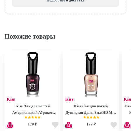
Подробнее о доставке
Похожие товары
Kiss
Kiss
Kis
Kiss Лак для ногтей
Kiss Лак для ногтей
Kis
Американский Абрикос
Душистая Дыня 8мл/HD Mini
8мл/HD Mini Nail Polish
Nail Polish MNP27
179 ₽
179 ₽
MNP28