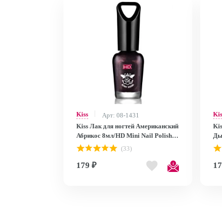
Kiss
Ki
Арт: 08-1431
Kiss Лак для ногтей Американский
Ki
Абрикос 8мл/HD Mini Nail Polish
Ды
MNP28
MN
(33)
179 ₽
17