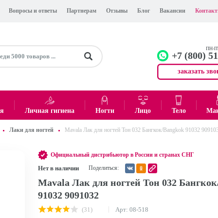
Вопросы и ответы
Партнерам
Отзывы
Блог
Вакансии
Контак
ПН-ПТ
+7 (800) 5
заказать зво
+7 (499)
Офис
ея
Личная гигиена
Ногти
Лицо
Тело
Ма
Лаки для ногтей
Mavala Лак для ногтей Тон 032 Бангкок/Bangkok 91032 90910
0
₽
Итого:
Официальный дистрибьютор в России и странах СНГ
Нет в наличии
Поделиться:
Mavala Лак для ногтей Тон 032 Бангкок
91032 9091032
(31)
Арт: 08-518