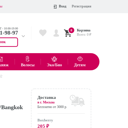
ты
Вход
Регистрация
 - 10:00-19:00
Корзина
0
11-98-97
Всего:
0
₽
нок
 704-55-75
показать все товары
кияж
Волосы
Эко/Био
Детям
32
Оформить
Доставка
в г.
Москва
/Bangkok
Бесплатно от 3000 р.
Boxberry
205
₽