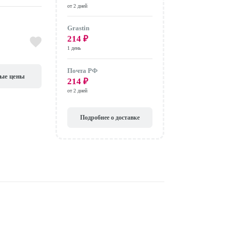
от 2 дней
Grastin
214
₽
1 день
Почта РФ
вые цены
214
₽
от 2 дней
Подробнее о доставке