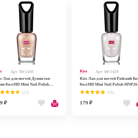
ss
Kiss
Арт: 08-1430
Арт: 08-1429
ss Лак для ногтей Душистая
Kiss Лак для ногтей Райский Ко
ня 8мл/HD Mini Nail Polish
8мл/HD Mini Nail Polish MNP26
P27
MNP26
(23)
(26)
9 ₽
179 ₽