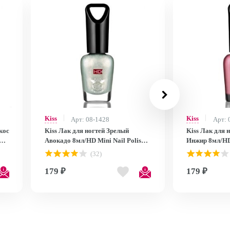
Kiss
Kiss
Арт: 08-1428
Арт: 
кос
Kiss Лак для ногтей Зрелый
Kiss Лак для 
Авокадо 8мл/HD Mini Nail Polish
Инжир 8мл/HD 
MNP25
MNP24
(32)
179 ₽
179 ₽