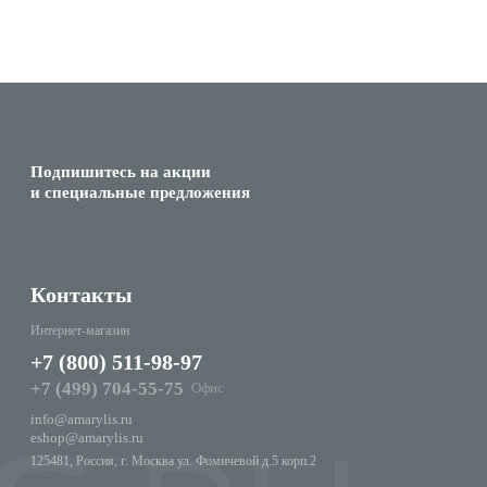
Подпишитесь на акции
и специальные предложения
Контакты
Интернет-магазин
+7 (800) 511-98-97
+7 (499) 704-55-75
Офис
info@amarylis.ru
eshop@amarylis.ru
125481, Россия, г. Москва ул. Фомичевой д.5 корп.2