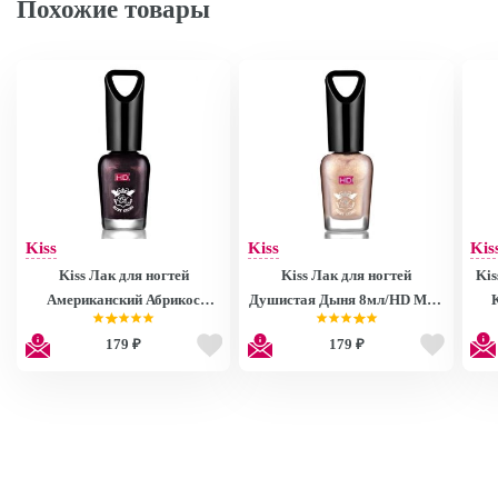
Похожие товары
Kiss
Kiss
Kis
Kiss Лак для ногтей
Kiss Лак для ногтей
Kis
Американский Абрикос
Душистая Дыня 8мл/HD Mini
8мл/HD Mini Nail Polish
Nail Polish MNP27
179 ₽
179 ₽
MNP28