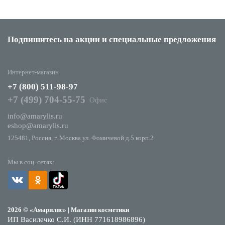
Подпишитесь на акции
и специальные предложения
Интернет-магазин
+7 (800) 511-98-97
+7 (499) 704-55-75
Офис
info@amarylis.ru
eshop@amarylis.ru
125481, Россия, г. Москва ул. Фомичевой д.5 корп.2
Мы в соц. сетях:
2026 © «Амарилис» | Магазин косметики
ИП Василечко С.И. (ИНН 771618986896)