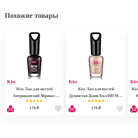
Похожие товары
Kiss
Kiss
Kis
Kiss Лак для ногтей
Kiss Лак для ногтей
Kis
Американский Абрикос
Душистая Дыня 8мл/HD Mini
8мл/HD Mini Nail Polish
Nail Polish MNP27
179 ₽
179 ₽
MNP28