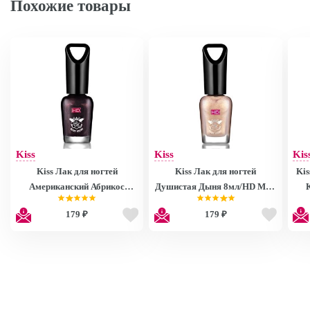
Похожие товары
Kiss
Kiss
Kis
Kiss Лак для ногтей
Kiss Лак для ногтей
Kis
Американский Абрикос
Душистая Дыня 8мл/HD Mini
8мл/HD Mini Nail Polish
Nail Polish MNP27
179 ₽
179 ₽
MNP28