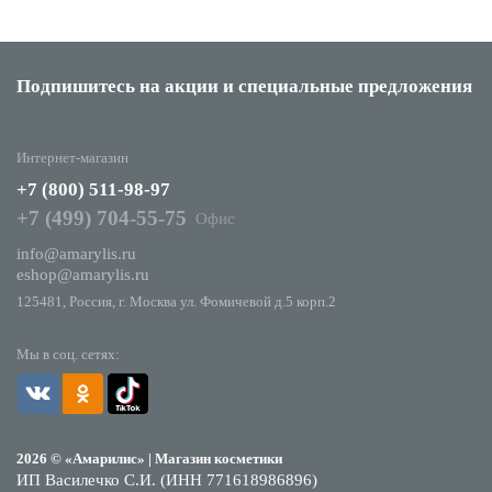
Подпишитесь на акции
и специальные предложения
Интернет-магазин
+7 (800) 511-98-97
+7 (499) 704-55-75
Офис
info@amarylis.ru
eshop@amarylis.ru
125481, Россия, г. Москва ул. Фомичевой д.5 корп.2
Мы в соц. сетях:
2026 © «Амарилис» | Магазин косметики
ИП Василечко С.И. (ИНН 771618986896)