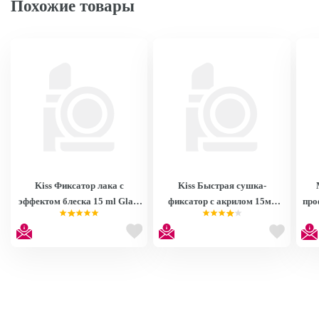
Похожие товары
Kiss Фиксатор лака c
Kiss Быстрая сушка-
эффектом блеска 15 ml Glass
фиксатор с акрилом 15мл
про
Shine KTR07F без стикеров
Acrylic Super Dry Top Coat
ла
KTR07F
RTR01