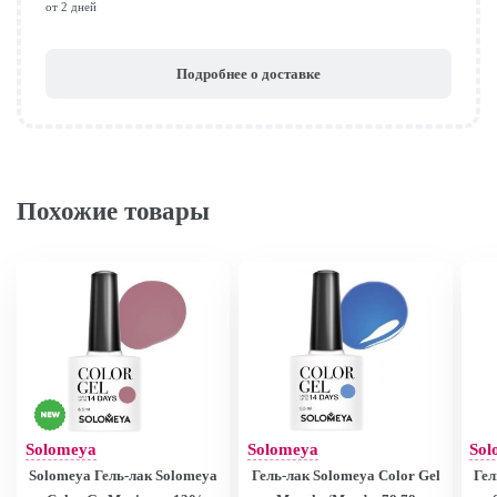
от 2 дней
Подробнее о доставке
Похожие товары
Solomeya
Solomeya
Sol
Solomeya Гель-лак Solomeya
Гель-лак Solomeya Color Gel
Гел