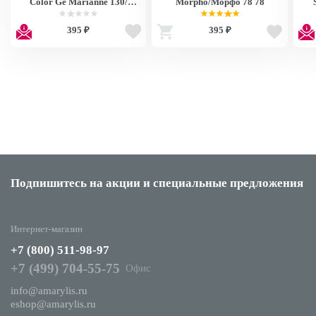
Color Ge Marianne 130/
Morpho/Морфо 78 78
Марианна
395 ₽
395 ₽
Подпишитесь на акции
и специальные предложения
Интернет-магазин
+7 (800) 511-98-97
+7 (499) 704-55-75
Офис
info@amarylis.ru
eshop@amarylis.ru